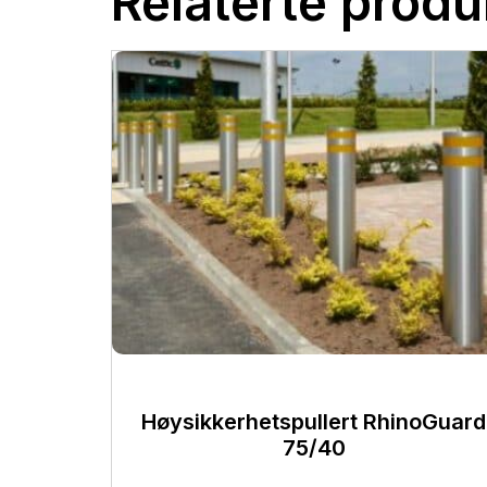
Relaterte produ
Høysikkerhetspullert RhinoGuard
75/40