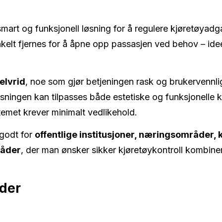
mart og funksjonell løsning for å regulere kjøretøyadga
 enkelt fjernes for å åpne opp passasjen ved behov – id
elvrid
, noe som gjør betjeningen rask og brukervennlig
 løsningen kan tilpasses både estetiske og funksjonelle k
temet krever minimalt vedlikehold.
 godt for
offentlige institusjoner, næringsområder, 
råder
, der man ønsker sikker kjøretøykontroll kombiner
åder