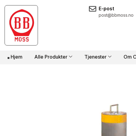
E-post
post@bbmoss.no
Hjem
Alle Produkter
Tjenester
Om O