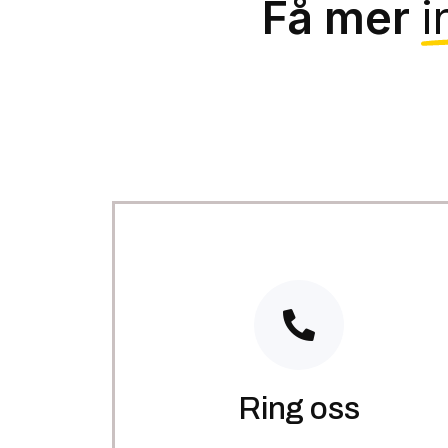
Få mer
i
Ring oss