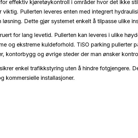
 for effektiv kjøretøykontroll i områder hvor det ikke sti
 er viktig. Pullerten leveres enten med integrert hydrau
 løsning. Dette gjør systemet enkelt å tilpasse ulike ins
ruert for lang levetid. Pullerten kan leveres i ulike hø
rme og ekstreme kuldeforhold. TiSO parking pullerter 
r, kontorbygg og øvrige steder der man ønsker kontrol
sikrer enkel trafikkstyring uten å hindre fotgjengere. De
 kommersielle installasjoner.