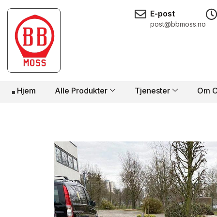
E-post
post@bbmoss.no
Hjem
Alle Produkter
Tjenester
Om O