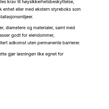
lles krav til høysikkerhetsbeskyttelse,
lisk enhet eller med ekstern styreboks som
tallasjonsmiljøer.
yder, diametere og materialer, samt med
passer godt for eiendommer,
lert adkomst uten permanente barrierer.
tte gjør løsningen like egnet for