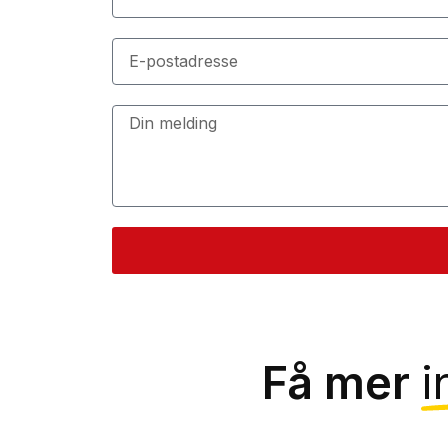
Få mer
i