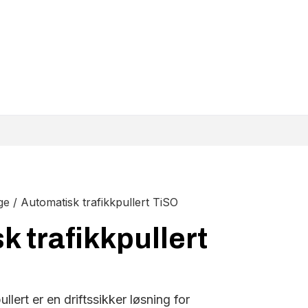
ge
/ Automatisk trafikkpullert TiSO
 trafikkpullert
llert er en driftssikker løsning for