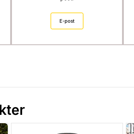
E-post
kter