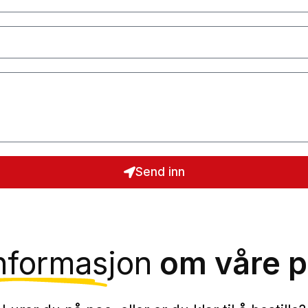
Send inn
nformasjon
om våre p