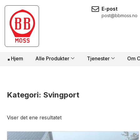
E-post
post@bbmoss.no
Hjem
Alle Produkter
Tjenester
Om O
Kategori:
Svingport
Viser det ene resultatet