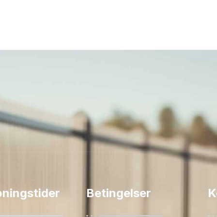
ningstider
Betingelser
K