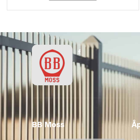
BB Moss
Åp