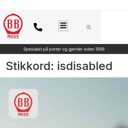
Spesialist på porter og gjerder siden 1998
Stikkord:
isdisabled