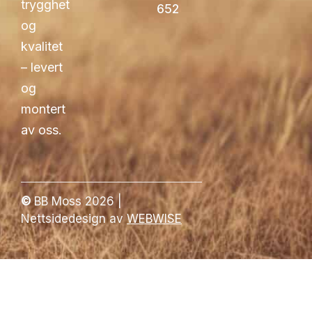
trygghet
652
og
kvalitet
– levert
og
montert
av oss.
©
BB Moss 2026 |
Nettsidedesign av
WEBWISE